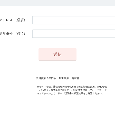
アドレス
（必須）
受注番号
（必須）
信州杏菓子専門店：長坂製菓 杏花堂
当サイトでは、通信情報の暗号化と実在性の証明のため、GMOグロ
ーバルサイン株式会社のSSLサーバ証明書を使用しております。 セ
キュアシールより、サーバ証明書の検証結果をご確認ください。