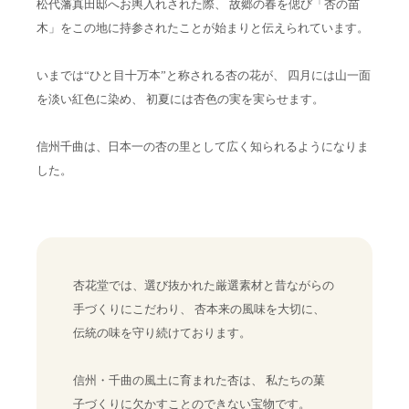
松代藩真田邸へお輿入れされた際、 故郷の春を偲び「杏の苗
木」をこの地に持参されたことが始まりと伝えられています。
いまでは“ひと目十万本”と称される杏の花が、 四月には山一面
を淡い紅色に染め、 初夏には杏色の実を実らせます。
信州千曲は、日本一の杏の里として広く知られるようになりま
した。
杏花堂では、選び抜かれた厳選素材と昔ながらの
手づくりにこだわり、 杏本来の風味を大切に、
伝統の味を守り続けております。
信州・千曲の風土に育まれた杏は、 私たちの菓
子づくりに欠かすことのできない宝物です。