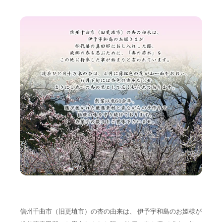
信州千曲市（旧更埴市）の杏の由来は、 伊予宇和島のお姫様が