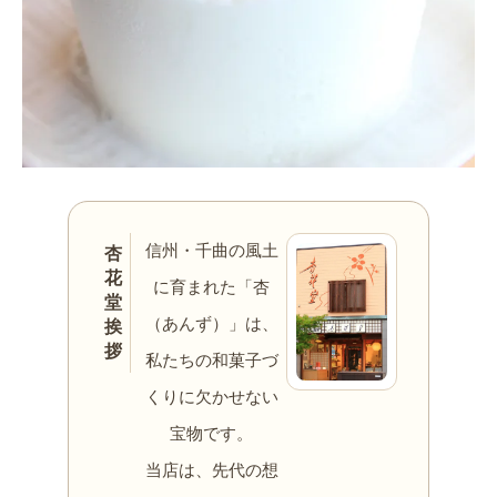
信州・千曲の風土
杏
花
に育まれた「杏
堂
（あんず）」は、
挨
拶
私たちの和菓子づ
くりに欠かせない
宝物です。
当店は、先代の想