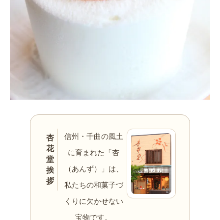
信州・千曲の風土
杏
花
に育まれた「杏
堂
（あんず）」は、
挨
拶
私たちの和菓子づ
くりに欠かせない
宝物です。