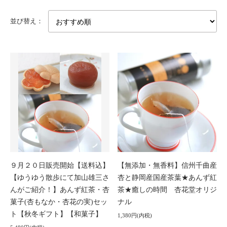
並び替え：
９月２０日販売開始【送料込】
【無添加・無香料】信州千曲産
【ゆうゆう散歩にて加山雄三さ
杏と静岡産国産茶葉★あんず紅
んがご紹介！】あんず紅茶・杏
茶★癒しの時間 杏花堂オリジ
菓子(杏もなか・杏花の実)セッ
ナル
ト【秋冬ギフト】【和菓子】
1,380円(内税)