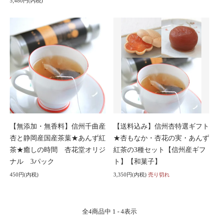
5,480円(内税)
【無添加・無香料】信州千曲産
【送料込み】信州杏特選ギフト
杏と静岡産国産茶葉★あんず紅
★杏もなか・杏花の実・あんず
茶★癒しの時間 杏花堂オリジ
紅茶の3種セット【信州産ギフ
ナル 3パック
ト】【和菓子】
450円(内税)
3,350円(内税)
売り切れ
全
4
商品中
1 - 4
表示