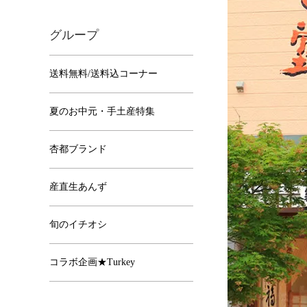
グループ
送料無料/送料込コーナー
夏のお中元・手土産特集
杏都ブランド
産直生あんず
旬のイチオシ
コラボ企画★Turkey