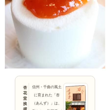
信州・千曲の風土
杏
花
に育まれた「杏
堂
（あんず）」は、
挨
拶