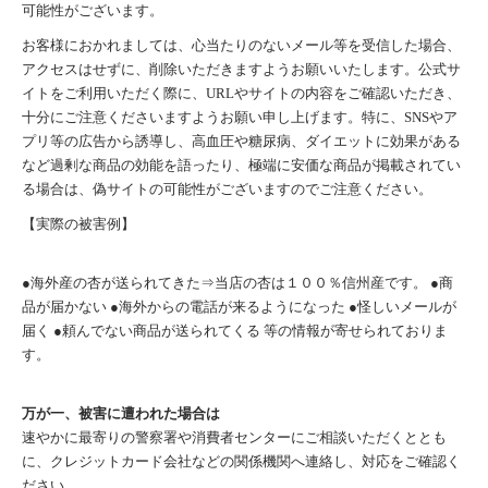
可能性がございます。
お客様におかれましては、心当たりのないメール等を受信した場合、
アクセスはせずに、削除いただきますようお願いいたします。公式サ
イトをご利用いただく際に、URLやサイトの内容をご確認いただき、
十分にご注意くださいますようお願い申し上げます。特に、SNSやア
プリ等の広告から誘導し、高血圧や糖尿病、ダイエットに効果がある
など過剰な商品の効能を語ったり、極端に安価な商品が掲載されてい
る場合は、偽サイトの可能性がございますのでご注意ください。
【実際の被害例】
●海外産の杏が送られてきた⇒当店の杏は１００％信州産です。 ●商
品が届かない ●海外からの電話が来るようになった ●怪しいメールが
届く ●頼んでない商品が送られてくる 等の情報が寄せられておりま
す。
万が一、被害に遭われた場合は
速やかに最寄りの警察署や消費者センターにご相談いただくととも
に、クレジットカード会社などの関係機関へ連絡し、対応をご確認く
ださい。