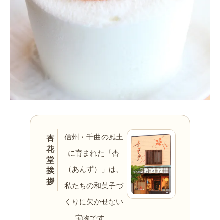
信州・千曲の風土
杏
花
に育まれた「杏
堂
（あんず）」は、
挨
拶
私たちの和菓子づ
くりに欠かせない
宝物です。