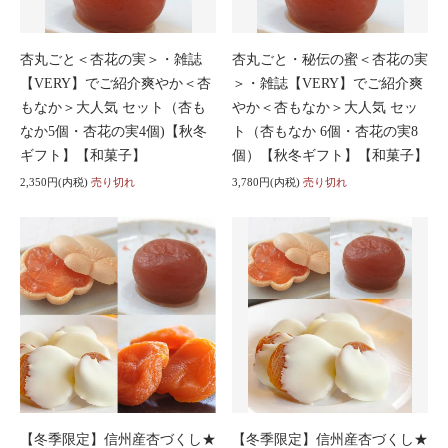
杏丸ごと＜杏花の実＞・雑誌
杏丸ごと・秘伝の蜜＜杏花の実
【VERY】でご紹介爽やか＜杏
＞・雑誌【VERY】でご紹介爽
もなか＞大人気 セット（杏も
やか＜杏もなか＞大人気 セッ
なか5個・杏花の実4個)【秋冬
ト（杏もなか 6個・杏花の実8
ギフト】【和菓子】
個）【秋冬ギフト】【和菓子】
2,350円(内税)
売り切れ
3,780円(内税)
売り切れ
【冬季限定】信州産杏づくし★
【冬季限定】信州産杏づくし★