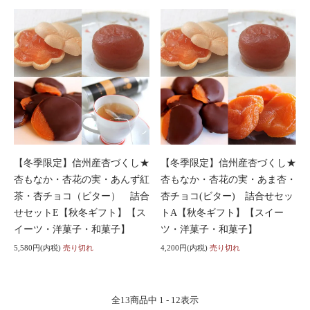
【冬季限定】信州産杏づくし★
【冬季限定】信州産杏づくし★
杏もなか・杏花の実・あんず紅
杏もなか・杏花の実・あま杏・
茶・杏チョコ（ビター） 詰合
杏チョコ(ビター) 詰合せセッ
せセットE【秋冬ギフト】【ス
トA【秋冬ギフト】【スイー
イーツ・洋菓子・和菓子】
ツ・洋菓子・和菓子】
5,580円(内税)
売り切れ
4,200円(内税)
売り切れ
全
13
商品中
1 - 12
表示