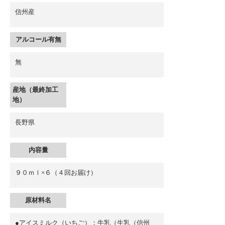
信州産
アルコール有無
無
産地（最終加工
地）
長野県
内容量
９０ｍｌ×６（４回お届け）
原材料名
●アイスミルク（いちご）：牛乳（生乳（信州