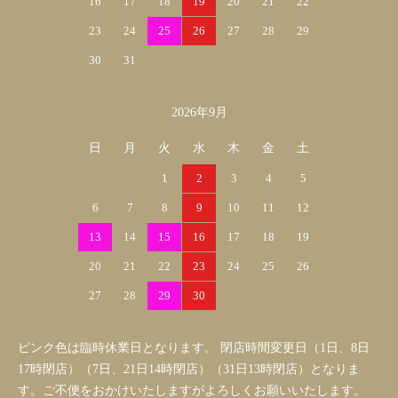
16
17
18
19
20
21
22
23
24
25
26
27
28
29
30
31
2026年9月
日
月
火
水
木
金
土
1
2
3
4
5
6
7
8
9
10
11
12
13
14
15
16
17
18
19
20
21
22
23
24
25
26
27
28
29
30
ピンク色は臨時休業日となります。 閉店時間変更日（1日、8日
17時閉店）（7日、21日14時閉店）（31日13時閉店）となりま
す。ご不便をおかけいたしますがよろしくお願いいたします。