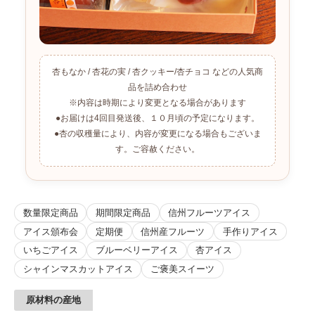
杏もなか / 杏花の実 / 杏クッキー/杏チョコ などの人気商
品を詰め合わせ
※内容は時期により変更となる場合があります
●お届けは4回目発送後、１０月頃の予定になります。
●杏の収穫量により、内容が変更になる場合もございま
す。ご容赦ください。
数量限定商品
期間限定商品
信州フルーツアイス
アイス頒布会
定期便
信州産フルーツ
手作りアイス
いちごアイス
ブルーベリーアイス
杏アイス
シャインマスカットアイス
ご褒美スイーツ
原材料の産地