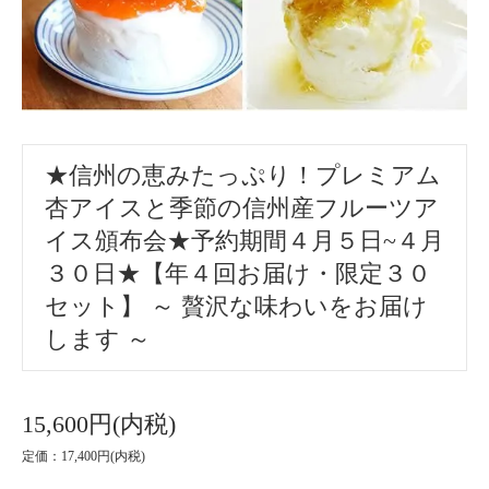
★信州の恵みたっぷり！プレミアム
杏アイスと季節の信州産フルーツア
イス頒布会★予約期間４月５日~４月
３０日★【年４回お届け・限定３０
セット】 ～ 贅沢な味わいをお届け
します ～
15,600円(内税)
定価：17,400円(内税)