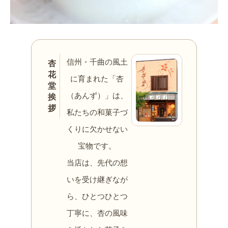
信州・千曲の風土
杏
花
に育まれた「杏
堂
（あんず）」は、
挨
拶
私たちの和菓子づ
くりに欠かせない
宝物です。
当店は、先代の想
いを受け継ぎなが
ら、ひとつひとつ
丁寧に、杏の風味